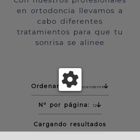
Con nuestros profesionales
en ortodoncia llevamos a
cabo diferentes
tratamientos para que tu
sonrisa se alinee
Ordenar:
Precio ascendente
Nº por página:
12
Cargando resultados